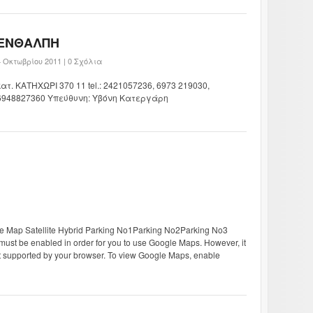
ΕΝΘΑΛΠΗ
4 Οκτωβρίου 2011 |
0 Σχόλια
κατ. ΚΑΤΗΧΩΡΙ 370 11 tel.: 2421057236, 6973 219030,
6948827360 Υπεύθυνη: Υβόνη Κατεργάρη
se Map Satellite Hybrid Parking No1Parking No2Parking No3
st be enabled in order for you to use Google Maps. However, it
ot supported by your browser. To view Google Maps, enable