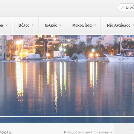
δα
Βόλος
Ιωλκός
Μακρινίτσα
Νέα Αγχίαλος
γορία
RSS ροή για αυτή την ενότητα