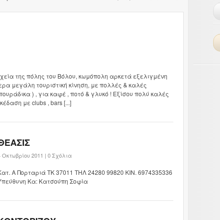
οχεία της πόλης του Βόλου, κωμόπολη αρκετά εξελιγμένη
τερα μεγάλη τουριστική κίνηση, με πολλές & καλές
ουράδικα ) , για καφέ , ποτό & γλυκό ! Εξίσου πολύ καλές
δαση με clubs , bars [...]
ΘΕΑΣΙΣ
4 Οκτωβρίου 2011 |
0 Σχόλια
Kατ. Α Πορταριά ΤΚ 37011 ΤΗΛ 24280 99820 ΚΙΝ. 6974335336
Υπεύθυνη Κα: Κατσούπη Σοφία