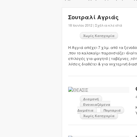
Σουτραλί Αγριάς
18 Ιουνίου 2012 |
Σχόλια κλειστά
Χωρίς Κατηγορία
Η Αγριά απέχει 7 χλμ. από τα ξενοδ
,που το καλοκαίρι παρουσιάζει ιδιαί
επιλογές για φαγητό ( ταβέρνες ,τσιπ
λύσεις διαθέτει & για νυχτερινή διασκέ
Διαμονή
Ενοικιαζόμενα
Δωμάτια
Πορταριά
Χωρίς Κατηγορία