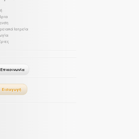
ή
όρια
ευση
ρειακά Ιατρεία
ωγία
ριες
Επικοινωνία
Εισαγωγή