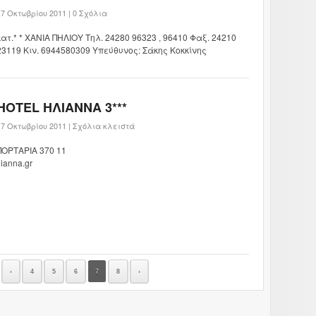
17 Οκτωβρίου 2011 |
0 Σχόλια
κατ.* * ΧΑΝΙΑ ΠΗΛΙΟΥ Τηλ. 24280 96323 , 96410 Φαξ. 24210
23119 Κιν. 6944580309 Υπεύθυνος: Σάκης Κοκκίνης
HOTEL ΗΛΙΑΝΝΑ 3***
17 Οκτωβρίου 2011 |
Σχόλια κλειστά
ΠΟΡΤΑΡΙΑ 370 11
Ilianna.gr
‹
4
5
6
7
8
›