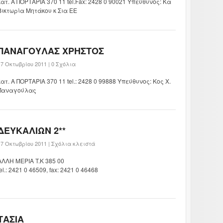
κατ. Α ΠΟΡΤΑΡΙΑ 370 11 tel.Fax: 2428 0 90021 Υπεύθυνος: Κα
Βικτωρία Μητάκου κ Σια ΕΕ
ΠΑΝΑΓΟΥΛΑΣ ΧΡΗΣΤΟΣ
17 Οκτωβρίου 2011 |
0 Σχόλια
κατ. Α ΠΟΡΤΑΡΙΑ 370 11 tel.: 2428 0 99888 Υπεύθυνος: Κος Χ.
Παναγούλας
ΔΕΥΚΑΛΙΩΝ 2**
17 Οκτωβρίου 2011 |
Σχόλια κλειστά
ΑΛΛΗ ΜΕΡΙΑ T.K 385 00
tel.: 2421 0 46509, fax: 2421 0 46468
ΤΑΣΙΑ