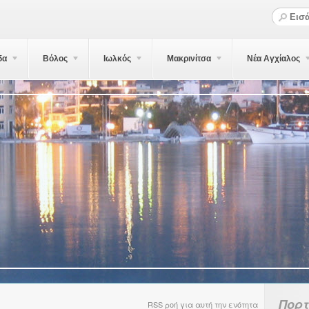
δα
Βόλος
Ιωλκός
Μακρινίτσα
Νέα Αγχίαλος
Πορ
RSS ροή για αυτή την ενότητα