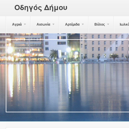
Οδηγός Δήμου
Αγριά
Αισωνία
Αρτέμιδα
Βόλος
Ιωλκ