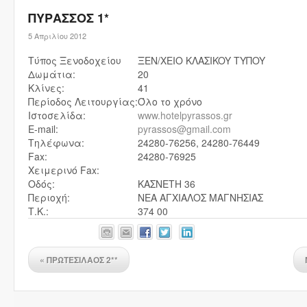
ΠΥΡΑΣΣΟΣ 1*
5 Απριλίου 2012
Τύπος Ξενοδοχείου
ΞEN/XEIO KΛAΣIKOY TYΠOY
Δωμάτια:
20
Κλίνες:
41
Περίοδος Λειτουργίας:
Όλο το χρόνο
Ιστοσελίδα:
www.hotelpyrassos.gr
E-mail:
pyrassos@gmail.com
Τηλέφωνα:
24280-76256, 24280-76449
Fax:
24280-76925
Χειμερινό Fax:
Οδός:
ΚΑΣΝΕΤΗ 36
Περιοχή:
ΝΕΑ ΑΓΧΙΑΛΟΣ ΜΑΓΝΗΣΙΑΣ
Τ.Κ.:
374 00
«
ΠΡΩΤΕΣΙΛΑΟΣ 2**