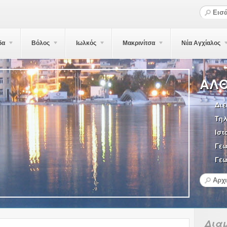
δα
Βόλος
Ιωλκός
Μακρινίτσα
Νέα Αγχίαλος
ΑΛΘ
Διε
Τη
Ιστ
Γε
Γεω
Δια