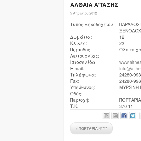
ΑΛΘΑΙΑ A’TAΞHΣ
5 Απριλίου 2012
Τύπος Ξενοδοχείου
ΠAPAΔOΣ
ΞENOΔOX
Δωμάτια:
12
Κλίνες:
22
Περίοδος
Όλο το χ
Λειτουργίας:
Ιστοσελίδα:
www.althe
E-mail:
info@alth
Τηλέφωνα:
24280-99
Fax:
24280-99
Υπεύθυνος:
ΜΥΡΣΙΝΗ
Οδός:
Περιοχή:
ΠΟΡΤΑΡΙΑ
Τ.Κ.:
370 11
«
ΠΟΡΤΑΡΙΑ 4****