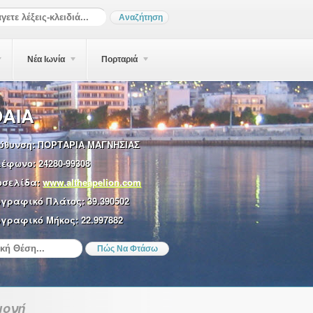
Νέα Ιωνία
Πορταριά
ΑΙΑ
ύθυνση:
ΠΟΡΤΑΡΙΑ ΜΑΓΝΗΣΙΑΣ
λέφωνο:
24280-99308
οσελίδα:
www.altheapelion.com
ωγραφικό Πλάτος:
39.390502
γραφικό Μήκος:
22.997882
μονή