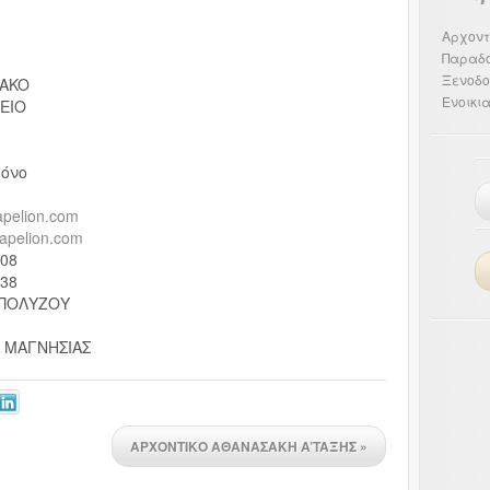
Αρχοντ
Παραδ
Ξενοδο
IAKO
Ενοικι
EIO
ρόνο
apelion.com
eapelion.com
308
638
 ΠΟΛΥΖΟΥ
 ΜΑΓΝΗΣΙΑΣ
ΑΡΧΟΝΤΙΚΟ ΑΘΑΝΑΣΑΚΗ A’TAΞHΣ
»