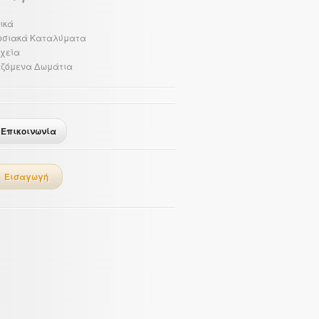
ικά
οσιακά Καταλύματα
χεία
αζόμενα Δωμάτια
Επικοινωνία
Εισαγωγή