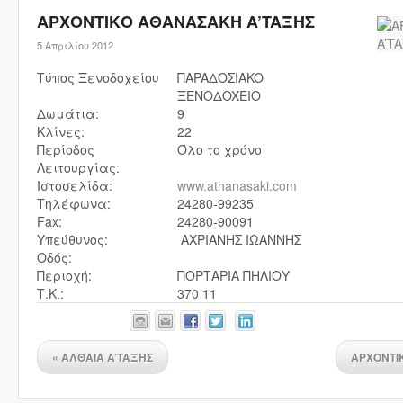
ΑΡΧΟΝΤΙΚΟ ΑΘΑΝΑΣΑΚΗ A’TAΞHΣ
5 Απριλίου 2012
Τύπος Ξενοδοχείου
ΠAPAΔOΣIAKO
ΞENOΔOXEIO
Δωμάτια:
9
Κλίνες:
22
Περίοδος
Όλο το χρόνο
Λειτουργίας:
Ιστοσελίδα:
www.athanasaki.com
Τηλέφωνα:
24280-99235
Fax:
24280-90091
Υπεύθυνος:
ΑΧΡΙΑΝΗΣ ΙΩΑΝΝΗΣ
Οδός:
Περιοχή:
ΠΟΡΤΑΡΙΑ ΠΗΛΙΟΥ
Τ.Κ.:
370 11
«
ΑΛΘΑΙΑ A’TAΞHΣ
ΑΡΧΟΝΤΙ