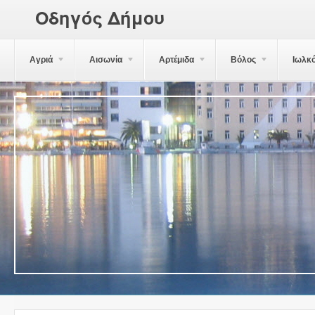
Οδηγός Δήμου
Αγριά
Αισωνία
Αρτέμιδα
Βόλος
Ιωλκ