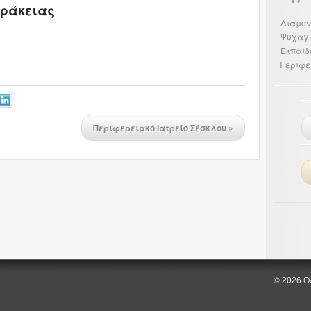
Δράκειας
Διαμον
Ψυχαγ
Εκπαίδ
Περιφε
Περιφερειακό Ιατρείο Σέσκλου
»
© 2026 Ο