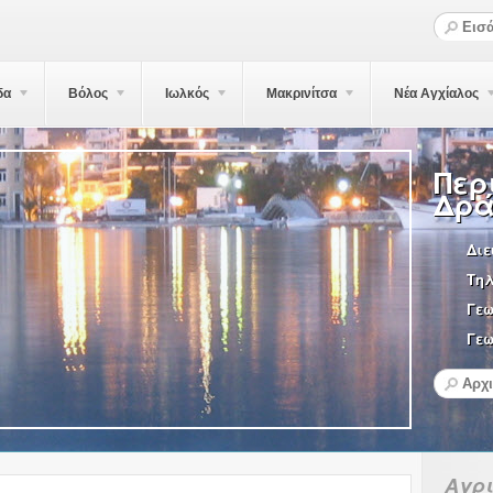
δα
Βόλος
Ιωλκός
Μακρινίτσα
Νέα Αγχίαλος
Περ
Δρά
Διε
Τη
Γε
Γεω
Αγρ