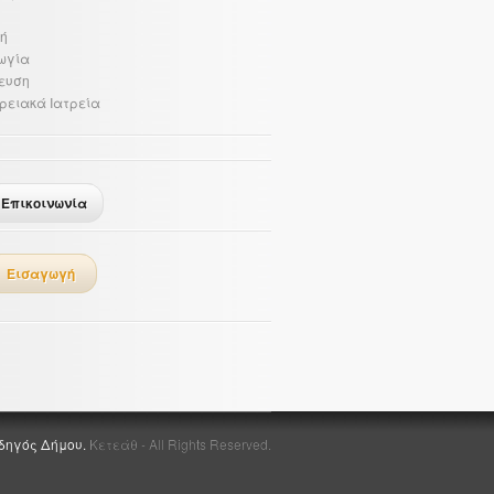
ή
ωγία
ευση
ρειακά Ιατρεία
Επικοινωνία
Εισαγωγή
δηγός Δήμου.
Κετεάθ - All Rights Reserved.