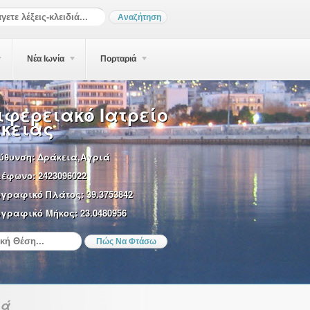
Νέα Ιωνία
Πορταριά
ιφερειακό Ιατρείο
κειας
ύθυνση:
Δράκεια,Αγριά
λέφωνο:
2423096022
ωγραφικό Πλάτος:
39.3753842
γραφικό Μήκος:
23.0480956
ιά