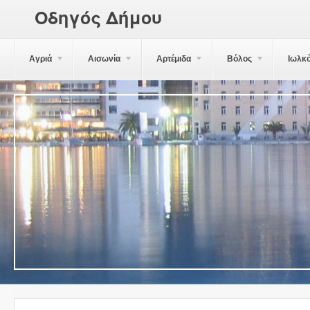
Οδηγός Δήμου
Αγριά
Αισωνία
Αρτέμιδα
Βόλος
Ιωλκ