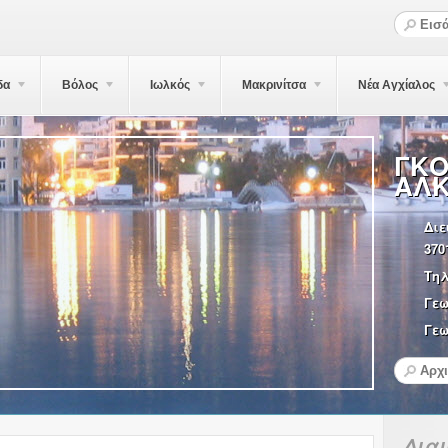
δα
Βόλος
Ιωλκός
Μακρινίτσα
Νέα Αγχίαλος
ΓΚΟ
ΑΛΚ
Διε
370
Τη
Γε
Γεω
Δια