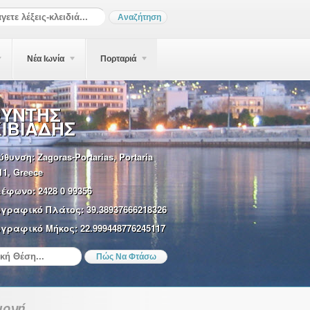
Νέα Ιωνία
Πορταριά
ΥΝΤΗΣ
ΙΒΙΑΔΗΣ
ύθυνση:
Zagoras-Portarias, Portaria
11, Greece
λέφωνο:
2428 0 99356
ωγραφικό Πλάτος:
39.38937666218326
γραφικό Μήκος:
22.999448776245117
μονή