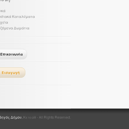
ικά
οσιακά Καταλύματα
χεία
αζόμενα Δωμάτια
Επικοινωνία
Εισαγωγή
δηγός Δήμου.
Κετεάθ - All Rights Reserved.