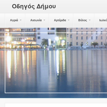
Οδηγός Δήμου
Αγριά
Αισωνία
Αρτέμιδα
Βόλος
Ιωλκ