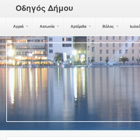
Οδηγός Δήμου
Αγριά
Αισωνία
Αρτέμιδα
Βόλος
Ιωλκ