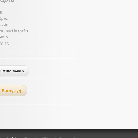
ή
όρια
ευση
ρειακά Ιατρεία
ωγία
ριες
Επικοινωνία
Εισαγωγή