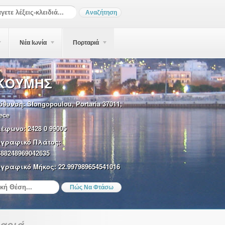
Νέα Ιωνία
Πορταριά
ΚΟΥΜΗΣ
ύθυνση:
Sfongopoulou, Portaria 37011,
ece
λέφωνο:
2428 0 99005
ωγραφικό Πλάτος:
388248969042635
γραφικό Μήκος:
22.997989654541016
ταριά