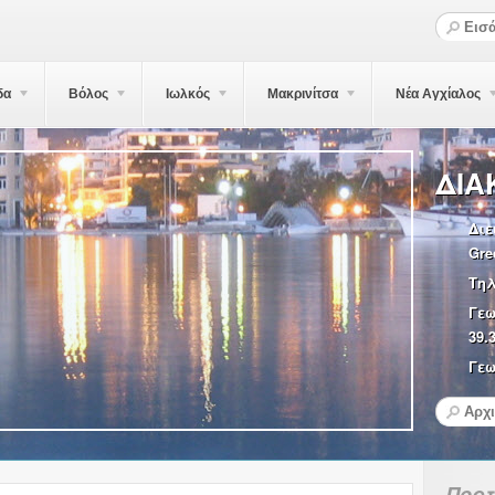
δα
Βόλος
Ιωλκός
Μακρινίτσα
Νέα Αγχίαλος
ΔΙΑ
Διε
Gre
Τη
Γε
39.
Γεω
Πορ