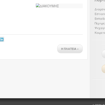
Διαμον
Εστιατ
Εκπαίδ
Περιφε
Ψυχαγ
Καφετέ
Η ΠΛΑΤΕΙΑ
»