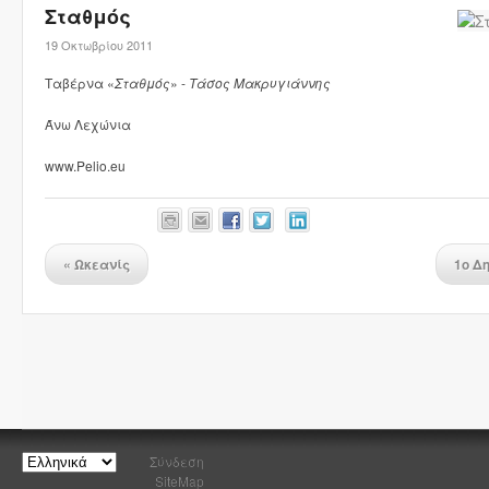
Σταθμός
19 Οκτωβρίου 2011
Ταβέρνα «
Σταθμός
» -
Τάσος Μακρυγιάννης
Άνω Λεχώνια
www.Pelio.eu
«
Ωκεανίς
1ο Δ
Σύνδεση
SiteMap