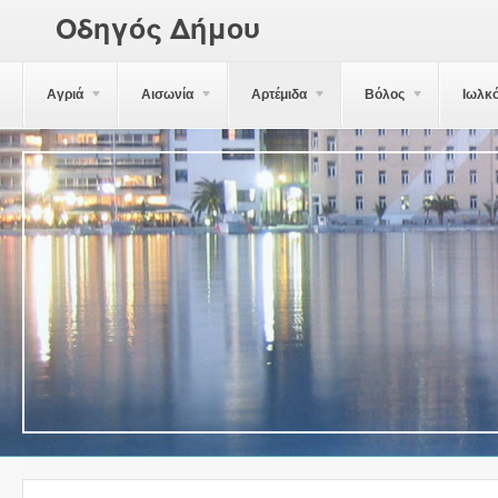
Οδηγός Δήμου
Αγριά
Αισωνία
Αρτέμιδα
Βόλος
Ιωλκ