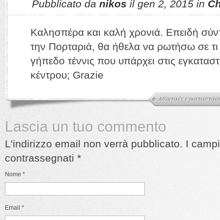
Pubblicato da
nikos
il gen 2, 2015 in
Ch
Καλησπέρα και καλή χρονιά. Επειδή σύν
την Πορταριά, θα ήθελα να ρωτήσω σε τι 
γήπεδο τέννις που υπάρχει στις εγκαταστ
κέντρου; Grazie
Αθλητικές εγκαταστάσ
Lascia un tuo commento
L'indirizzo email non verrà pubblicato. I camp
contrassegnati
*
Nome
*
Email
*