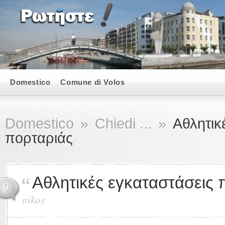
Domestico
Comune di Volos
Domestico
»
Chiedi ...
»
Αθλητικ
πορταριάς
Αθλητικές εγκαταστάσεις 
0
nikos