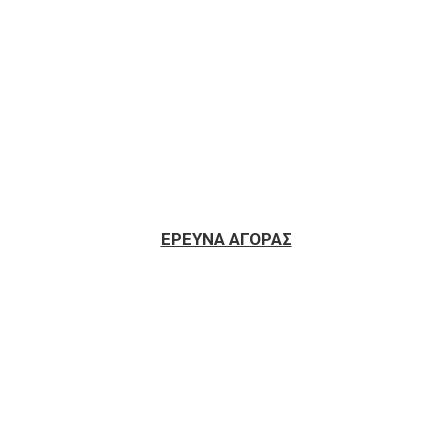
ΕΡΕΥΝΑ ΑΓΟΡΑΣ
μήθεια 50 Αδειών χρήσης Microsoft Windows GGWA 21_1