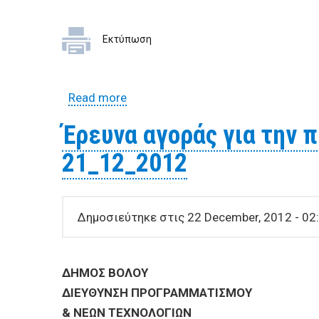
Εκτύπωση
Read more
about Οκτώ θέσεις εργασίας οκτά
Έρευνα αγοράς για την 
21_12_2012
Δημοσιεύτηκε στις 22 December, 2012 - 02
ΔHMOΣ BOΛOY
ΔIEYΘYNΣH ΠΡΟΓΡΑΜΜΑΤΙΣΜΟΥ
& ΝΕΩΝ ΤΕΧΝΟΛΟΓΙΩΝ