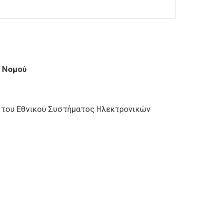
 Νομού
 του Εθνικού Συστήματος Ηλεκτρονικών
μάτων Χ.Υ.Τ.Α Π.Σ. Βόλου, περιόδου 2020