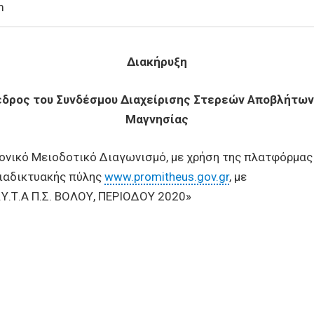
m
Διακήρυξη
εδρος του Συνδέσμου Διαχείρισης Στερεών Αποβλήτων
Μαγνησίας
ονικό Μειοδοτικό Διαγωνισμό, με χρήση της πλατφόρμας
διαδικτυακής πύλης
www.promitheus.gov.gr
, με
.Τ.Α Π.Σ. ΒΟΛΟΥ, ΠΕΡΙΟΔΟΥ 2020»
Σ ΗΛΕΚΤΡΟΝΙΚΟΣ ΔΙΑΓΩΝΙΣΜΟΣ Υγειονομική ταφή απορριμ