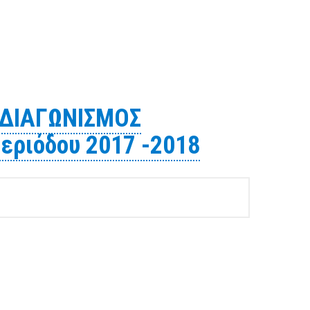
 απορριμμάτων Χ.Υ.Τ.Α Π.Σ. Βόλου, περιόδου 2019-2020
 ΔΙΑΓΩΝΙΣΜΟΣ
περιόδου 2017 -2018