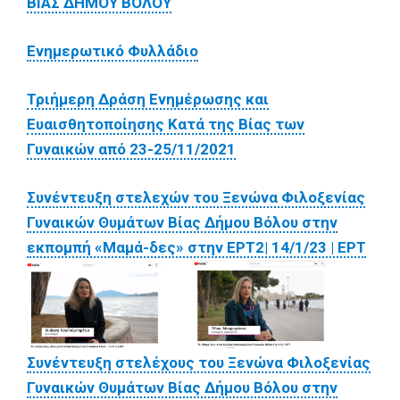
ΒΙΑΣ ΔΗΜΟΥ ΒΟΛΟΥ
Ενημερωτικό Φυλλάδιο
Τριήμερη Δράση Ενημέρωσης και
Ευαισθητοποίησης Κατά της Βίας των
Γυναικών από 23-25/11/2021
Συνέντευξη στελεχών του Ξενώνα Φιλοξενίας
Γυναικών Θυμάτων Βίας Δήμου Βόλου στην
εκπομπή «Μαμά-δες» στην ΕΡΤ2| 14/1/23 | ΕΡΤ
Συνέντευξη στελέχους του Ξενώνα Φιλοξενίας
Γυναικών Θυμάτων Βίας Δήμου Βόλου στην