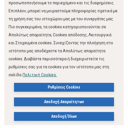
Εξετάσεων
προσωποποιήσουμε το περιεχόμενο και τις διαφημίσεις.
Επιπλέον, μπορεί να μοιραστούμε πληροφορίες σχετικά με
Προσυμπτωματικός Έλεγχος Καρκίνου Τραχήλου
τη χρήση σας του ιστοχώρου μας με του συνεργάτες μας.
της Μήτρας
Πιο συγκεκριμένα, τα cookies κατηγοριοποιούνται σε
Απολύτως απαραίτητα, Cookies απόδοσης, Λειτουργικά
Καρκίνος του Μαστού
και Στοχευμένα cookies. Συνεχίζοντας την πλοήγηση στο
ιστότοπο μας αποδέχεστε τα Απολύτως απαραίτητα
Προσυμπτωματικός Έλεγχος Κατάθλιψης
cookies. Διαβάστε περισσότερα ή διαχειριστείτε τις
ρυθμίσεις σας για τα cookies για τον ιστότοπο μας στη
Προσυμπτωματικός Έλεγχος Καρκίνου του
σελίδα
Πολιτική Cookies.
Προστάτη
Ρυθμίσεις Cookies
Προσυμπτωματικός Έλεγχος Οστεοπόρωσης
Αποδοχή Απαραίτητων
Γνώρισε το Λογισμικό των ΚΕΠ ΥΓΕΙΑΣ και κάνε
Αποδοχή Όλων
Εγγραφή