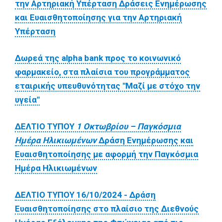
την Αρτηριακή Υπέρταση Δράσεις Ενημέρωσης
και Ευαισθητοποίησης για την Αρτηριακή
Υπέρταση
Δωρεά της alpha bank προς το κοινωνικό
φαρμακείο, στα πλαίσια του προγράμματος
εταιρικής υπευθυνότητας "Μαζί με στόχο την
υγεία"
ΔΕΛΤΙΟ ΤΥΠΟΥ
1 Οκτωβρίου – Παγκόσμια
Ημέρα Ηλικιωμένων
Δράση Ενημέρωσης και
Ευαισθητοποίησης με αφορμή την Παγκόσμια
Ημέρα Ηλικιωμένων
ΔΕΛΤΙΟ ΤΥΠΟΥ 16/10/2024 - Δράση
Ευαισθητοποίησης στο πλαίσιο της Διεθνούς