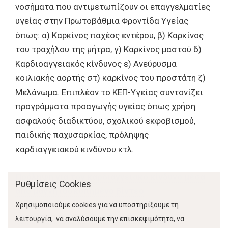
νοσήματα που αντιμετωπίζουν οι επαγγελματίες
υγείας στην Πρωτοβάθμια Φροντίδα Υγείας
όπως: α) Καρκίνος παχέος εντέρου, β) Καρκίνος
του τραχήλου της μήτρα, γ) Καρκίνος μαστού δ)
Καρδιοαγγειακός κίνδυνος ε) Ανεύρυσμα
κοιλιακής αορτής στ) καρκίνος του προστάτη ζ)
Μελάνωμα. Επιπλέον το ΚΕΠ-Υγείας συντονίζει
προγράμματα προαγωγής υγείας όπως χρήση
ασφαλούς διαδικτύου, σχολικού εκφοβισμού,
παιδικής παχυσαρκίας, πρόληψης
καρδιαγγειακού κινδύνου κτλ.
Πρόληψη για τον καρδιαγγειακό κίνδυνο μέσα
Ρυθμίσεις Cookies
από μαγνητοσκοπημένο βίντεο
Χρησιμοποιούμε cookies για να υποστηρίξουμε τη
ΚΕΠ ΥΓΕΙΑΣ - Πρωτόκολλα Προληπτικών
λειτουργία, να αναλύσουμε την επισκεψιμότητα, να