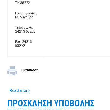
ΤΚ 38222
Πληροφορίες:
Μ. Λυγούρα
Τηλέφωνο:
24213 53273
Fax: 24213
53272
Εκτύπωση
Read more
about ΠΡΟΣΚΛΗΣΗ ΥΠΟΒΟΛΗΣ
ΠΡΟΣΦΟΡΩΝ ΓΙΑ ΠΡΟΜΗΘΕΙΑ ΦΥΤΩΝ ΣΤΗ
ΠΡΟΣΚΛΗΣΗ ΥΠΟΒΟΛΗΣ
Δ.Ε. ΒΟΛΟΥ