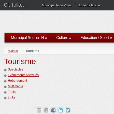
CI. Iolkou
Municipalité de Volos
Guide de la ville
Municipal Section H
»
Culture
»
Education / Sport
»
Maison
Tourisme
Tourisme
Spectacles
Evénements / Activités
Hébergement
Multimédia
Trails
Links