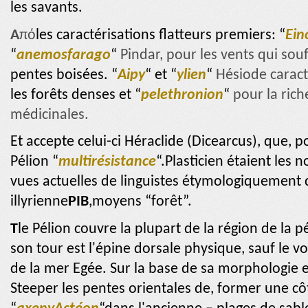
les savants.
A
πό
les caractérisations flatteurs premiers: “
Ein
“
anemosfarago
“
Pindar, pour les vents qui so
pentes boisées. “
Aipy
“
et “
ylien
“
Hésiode caract
les forêts denses et “
pelethronion
“
pour la rich
médicinales.
Et accepte celui-ci Héraclide (Dicearcus),
que, p
Pélion “
multirésistance
“.Plasticien étaient les
vues actuelles de linguistes étymologiquement
illyrienne
PIB
,moyens “forêt”.
T
le Pélion couvre la plupart de la région de la 
son tour est l'épine dorsale physique, sauf le v
de la mer Egée. Sur la base de sa morphologie est
Steeper les pentes orientales de, former une c