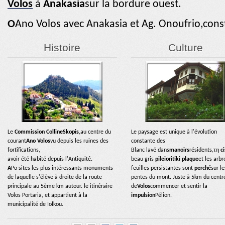
Volos
à
Anakasia
sur la bordure ouest.
Ο
Ano Volos avec Anakasia et Ag. Onoufrio,const
Histoire
Culture
Le
Commission Colline
Skopis
,au centre du
Le paysage est unique à l'évolution
courant
Ano Volos
vu depuis les ruines des
constante des
fortifications,
Blanc lavé dans
manoirs
résidents,τη
c
avoir été habité depuis l'Antiquité.
beau gris
pileioritiki plaque
et les arbr
A
Po sites les plus intéressants monuments
feuilles persistantes sont
perché
sur le
de laquelle s'élève à droite de la route
pentes du mont. Juste à 5km du centr
principale au 5ème km autour. le
itinéraire
de
Volos
commencer et sentir la
Volos Portaria, et appartient à la
impulsion
Pélion.
municipalité de Iolkou.