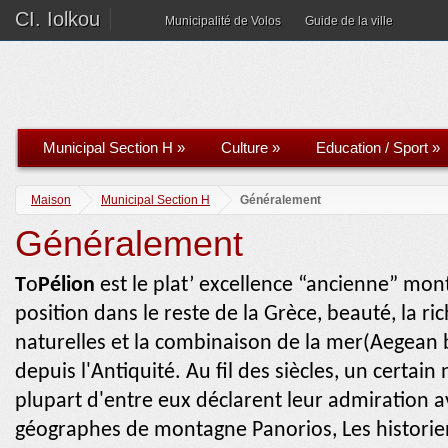
CI. Iolkou
Municipalité de Volos
Guide de la ville
Municipal Section H
»
Culture
»
Education / Sport
»
Maison
Municipal Section H
Généralement
Généralement
T
ο
Pélion
est le plat’ excellence “ancienne” mon
position dans le reste de la Grèce, beauté, la r
naturelles et la combinaison de la mer(Aegean 
depuis l'Antiquité. Au fil des siècles, un certai
plupart d'entre eux déclarent leur admiration ave
géographes de montagne Panorios, Les historien