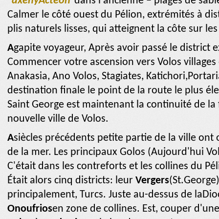
“
axeny
Actéon
“dans l'ancienne – plages de sabl
Calmer le côté ouest du Pélion, extrémités à dis
plis naturels lisses, qui atteignent la côte sur le
A
gapite voyageur, Après avoir passé le district
Commencer votre ascension vers Volos villages 
Anakasia, Ano Volos, Stagiates, Katichori,Portar
destination finale le point de la route le plus éle
Saint George est maintenant la continuité de la
nouvelle ville de Volos.
A
siècles précédents petite partie de la ville on
de la mer.
Les principaux Golos (Aujourd'hui Vo
C'était dans les contreforts et les collines du P
Était alors cinq districts: leur
Vergers
(St.George)
principalement, Turcs. Juste au-dessus de la
Dio
Onoufrios
en zone de collines. Est, couper d'une