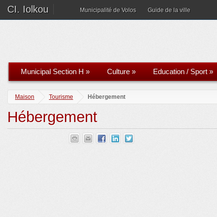
CI. Iolkou
Municipalité de Volos
Guide de la ville
Municipal Section H
»
Culture
»
Education / Sport
»
Maison
Tourisme
Hébergement
Hébergement