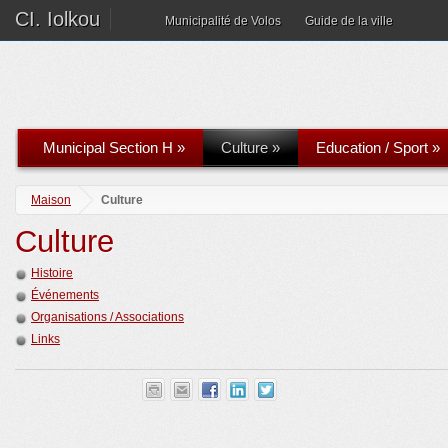
CI. Iolkou
Municipalité de Volos
Guide de la ville
Municipal Section H
»
Culture
»
Education / Sport
»
Maison
Culture
Culture
Histoire
Événements
Organisations / Associations
Links