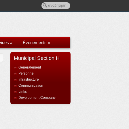
vices
»
Événements
»
Municipal Section H
Généralement
Personnel
Infrastructure
Communication
Links
Development Company