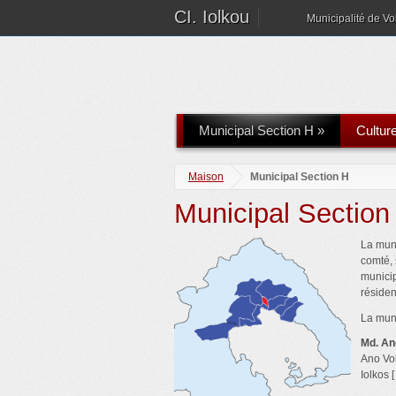
CI. Iolkou
Municipalité de Vo
Municipal Section H
»
Cultur
Maison
Municipal Section H
Municipal Section
La muni
comté, 
municip
résiden
La muni
Md. An
Ano Vol
Iolkos [