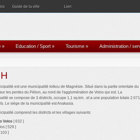
los
Guide de la ville
Lien
e
»
Education / Sport
»
Tourisme
»
Administration / ser
 H
cipalité est une municipalité Iolkou de Magnésie. Situé dans la partie orientale du
sur les pentes du Pélion, au nord de l'agglomération de Volos qui est. La
alité se compose de 3 districts, occupe 1,1 sq.km.. et a une population totale 2.071
ts. Le siège de la municipalité est Anakasia.
cipalité comprend les districts et les villages suivants:
o Volos
[ 632 ]
os [ 529 ]
 103 ]