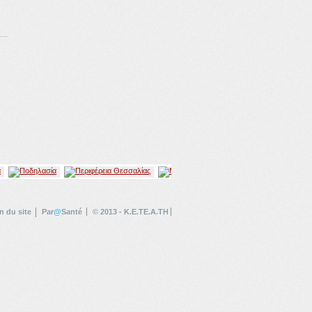
n du site
Par
@
Santé
© 2013 - K.E.TE.A.TH