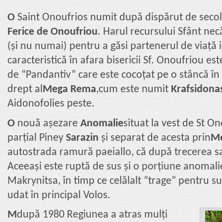
Ο
Saint Onoufrios numit după dispărut de secol
Ferice de Onoufriou
. Harul recursului Sfânt necă
(și nu numai) pentru a găsi partenerul de viaț
caracteristică în afara bisericii Sf. Onoufriou es
de “Pandantiv” care este cocoțat pe o stâncă în
drept al
Mega Rema
,cum este numit
Krafsidona
Aidonofolies peste.
Ο
nouă așezare
Anomalie
situat la vest de St On
parțial Piney
Sarazin
și separat de acesta prin
Me
autostrada ramură paeiallo, că după trecerea s
Aceeași este ruptă de sus și o porțiune anomali
Makrynitsa, în timp ce celălalt “trage” pentru s
udat în principal Volos.
M
după 1980 Regiunea a atras mulți