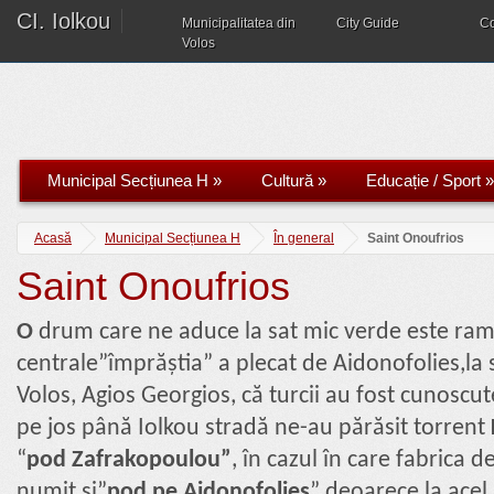
CI. Iolkou
Municipalitatea din
City Guide
C
Volos
Municipal Secțiunea H
»
Cultură
»
Educație / Sport
»
Acasă
Municipal Secțiunea H
În general
Saint Onoufrios
Saint Onoufrios
Ο
drum care ne aduce la sat mic verde este ram
centrale”împrăștia” a plecat de Aidonofolies,la s
Volos, Agios Georgios, că turcii au fost cunosc
pe jos până Iolkou stradă ne-au părăsit torrent
“
pod
Zafrakopoulou”
, în cazul în care fabrica 
numit și”
pod pe Aidonofolies
” deoarece la ace