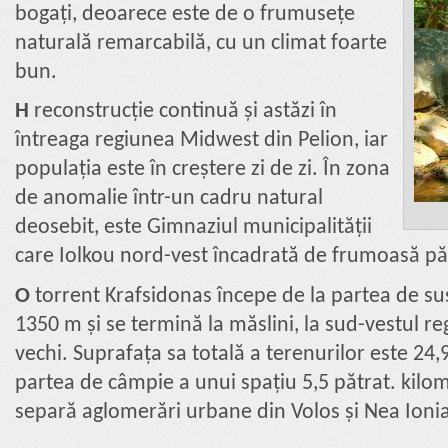
bogați, deoarece este de o frumusețe
naturală remarcabilă, cu un climat foarte
bun.
Η
reconstrucție continuă și astăzi în
întreaga regiunea Midwest din Pelion, iar
populația este în creștere zi de zi. În zona
de anomalie într-un cadru natural
deosebit, este Gimnaziul municipalității
care Iolkou nord-vest încadrată de frumoasă pă
Ο
torrent Krafsidonas începe de la partea de sus 
1350 m și se termină la măslini, la sud-vestul reg
vechi. Suprafața sa totală a terenurilor este 24,9
partea de câmpie a unui spațiu 5,5 pătrat. kilome
separă aglomerări urbane din Volos și Nea Ionia