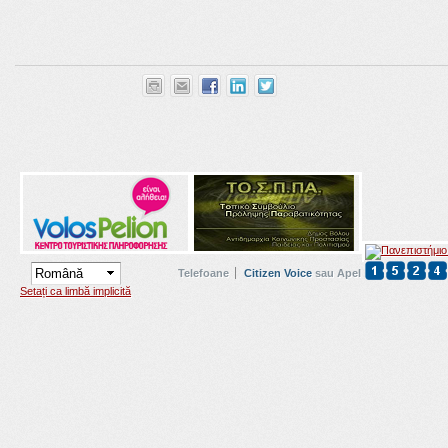
Telefoane
Citizen Voice
sau Apel
Setați ca limbă implicită