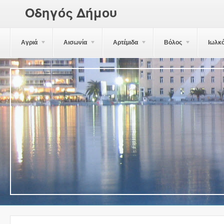
Οδηγός Δήμου
Αγριά
Αισωνία
Αρτέμιδα
Βόλος
Ιωλκ