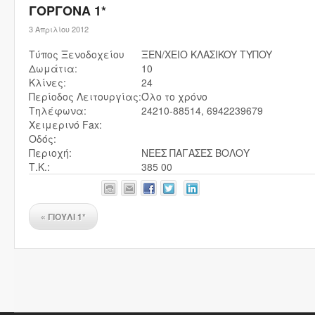
ΓΟΡΓΟΝΑ 1*
3 Απριλίου 2012
Τύπος Ξενοδοχείου
ΞEN/XEIO KΛAΣIKOY TYΠOY
Δωμάτια:
10
Κλίνες:
24
Περίοδος Λειτουργίας:
Όλο το χρόνο
Τηλέφωνα:
24210-88514, 6942239679
Χειμερινό Fax:
Οδός:
Περιοχή:
ΝΕΕΣ ΠΑΓΑΣΕΣ ΒΟΛΟΥ
Τ.Κ.:
385 00
«
ΓΙΟΥΛΙ 1*