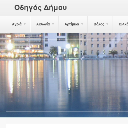
Οδηγός Δήμου
Αγριά
Αισωνία
Αρτέμιδα
Βόλος
Ιωλκ