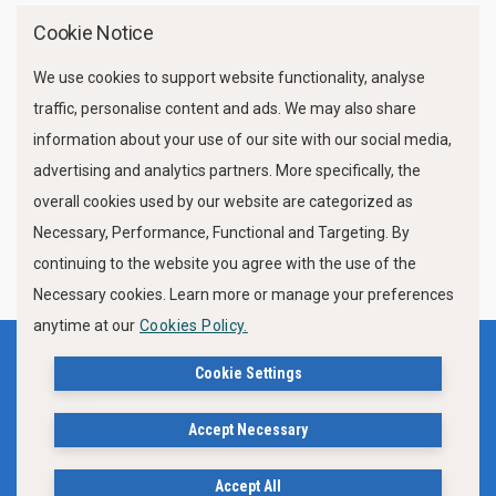
Marine Traffic
Cookie Notice
We use cookies to support website functionality, analyse
traffic, personalise content and ads. We may also share
information about your use of our site with our social media,
advertising and analytics partners. More specifically, the
overall cookies used by our website are categorized as
Necessary, Performance, Functional and Targeting. By
FOLLOW US
continuing to the website you agree with the use of the
Necessary cookies. Learn more or manage your preferences
anytime at our
Cookies Policy.
Terms of use
Privacy Policy
Cookie Settings
Cookies Policy
Accept Necessary
Δήλωση Προσβασιμότητας Ιστότοπου Δήμου Βόλου
Accept All