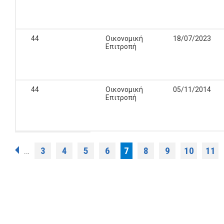
44
Οικονομική
18/07/2023
Επιτροπή
44
Οικονομική
05/11/2014
Επιτροπή
Pages
3
4
5
6
7
8
9
10
11
…