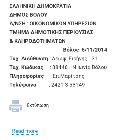
ΕΛΛΗΝΙΚΗ ΔΗΜΟΚΡΑΤΙΑ
ΔΗΜΟΣ ΒΟΛΟΥ
Δ/ΝΣΗ : ΟΙΚΟΝΟΜΙΚΩΝ ΥΠΗΡΕΣΙΩΝ
ΤΜΗΜΑ ΔΗΜΟΤΙΚΗΣ ΠΕΡΙΟΥΣΙΑΣ
& ΚΛΗΡΟΔΟΤΗΜΑΤΩΝ
Βόλος 6/11/2014
Ταχ. Διεύθυνση :
Λεωφ. Ειρήνης 131
Ταχ. Κώδικας :
38446 –Ν.Ιωνία Βόλου
Πληροφορίες :
Επ.Μαρίτσης
Τηλέφωνα :
2421 3 53149
Εκτύπωση
Read more
about Όροι διακήρυξης για την
εκμίσθωση Δημοτικού Καταστήματος