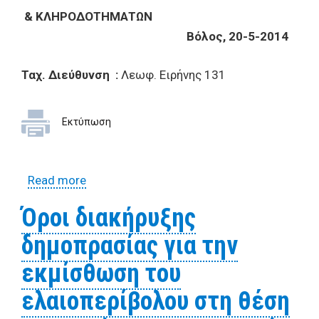
& ΚΛΗΡΟΔΟΤΗΜΑΤΩΝ
Βόλος, 20-5-2014
Ταχ. Διεύθυνση :
Λεωφ. Ειρήνης 131
Εκτύπωση
Read more
about Όροι διακήρυξης δημοπρασίας για
την εκμίσθωση του ελαιοπερίβολου στη
Όροι διακήρυξης
θέση «Ταξιάρχες» της Τοπικής
δημοπρασίας για την
Κοινότητας Δράκειας Δ.Ε. Αγριάς
εκμίσθωση του
ελαιοπερίβολου στη θέση