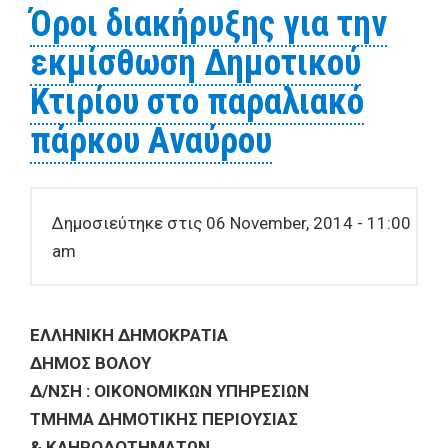
Όροι διακήρυξης για την
στην πλατεία Αγ.Λαυρεντίου
εκμίσθωση Δημοτικού
Κτιρίου στο παραλιακό
πάρκου Αναύρου
Δημοσιεύτηκε στις 06 November, 2014 - 11:00
am
ΕΛΛΗΝΙΚΗ ΔΗΜΟΚΡΑΤΙΑ
ΔΗΜΟΣ ΒΟΛΟΥ
Δ/ΝΣΗ : ΟΙΚΟΝΟΜΙΚΩΝ ΥΠΗΡΕΣΙΩΝ
ΤΜΗΜΑ ΔΗΜΟΤΙΚΗΣ ΠΕΡΙΟΥΣΙΑΣ
& ΚΛΗΡΟΔΟΤΗΜΑΤΩΝ