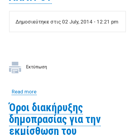
Δημοσιεύτηκε στις 02 July, 2014 - 12:21 pm
Εκτύπωση
Read more
about ΟΡΟΙ ΔΙΑΚΗΡΥΞΗΣ ΓΙΑ ΤΗΝ
ΕΚΜΙΣΘΩΣΗ ΔΗΜΟΤΙΚΟΥ ΚΤΙΡΙΟΥ-
Όροι διακήρυξης
ΑΝΑΨΥΚΤΗΡΙΟΥ ΣΤΟ ΠΑΡΑΛΙΑΚΟ ΠΑΡΚΟ
δημοπρασίας για την
ΑΝΑΥΡΟΥ
εκμίσθωση του