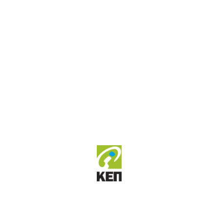
Κοινότητας Δράκειας Δ.Ε. Αγριάς