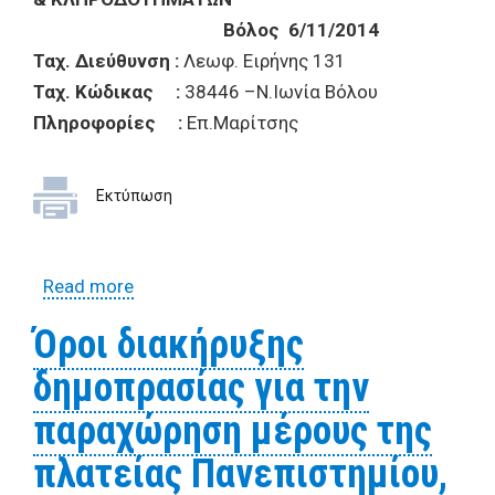
Βόλος 6/11/2014
Ταχ. Διεύθυνση :
Λεωφ. Ειρήνης 131
Ταχ. Κώδικας :
38446 –Ν.Ιωνία Βόλου
Πληροφορίες :
Επ.Μαρίτσης
Εκτύπωση
Read more
about Όροι διακήρυξης για την
εκμίσθωση Δημοτικού Κτιρίου στο
Όροι διακήρυξης
παραλιακό πάρκου Αναύρου
δημοπρασίας για την
παραχώρηση μέρους της
πλατείας Πανεπιστημίου,