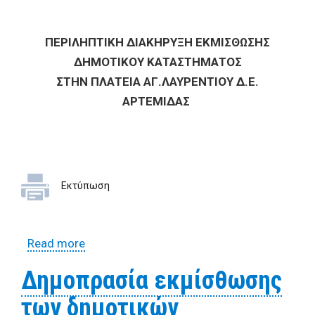
ΠΕΡΙΛΗΠΤΙΚΗ ΔΙΑΚΗΡΥΞΗ ΕΚΜΙΣΘΩΣΗΣ
ΔΗΜΟΤΙΚΟΥ ΚΑΤΑΣΤΗΜΑΤΟΣ
ΣΤΗΝ ΠΛΑΤΕΙΑ ΑΓ.ΛΑΥΡΕΝΤΙΟΥ Δ.Ε.
ΑΡΤΕΜΙΔΑΣ
Εκτύπωση
Read more
about Επαναληπτική περιληπτική
διακήρυξη εκμίσθωσης Δημοτικού
Δημοπρασία εκμίσθωσης
Καταστήματος στην Πλατεία
των δημοτικών
Αγ.Λαυρεντίου