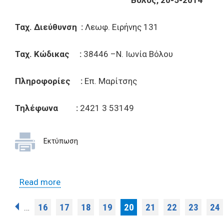
Βόλος, 20-5-2014
Ταχ. Διεύθυνση :
Λεωφ. Ειρήνης 131
Ταχ. Κώδικας :
38446 –Ν. Ιωνία Βόλου
Πληροφορίες :
Επ. Μαρίτσης
Τηλέφωνα :
2421 3 53149
Εκτύπωση
Read more
about Όροι διακήρυξης δημοπρασίας για
την εκμίσθωση του ελαιοπερίβολου στη
Pages
16
17
18
19
20
21
22
23
24
…
θέση «Σπαστήρας» της Τοπικής