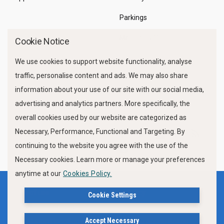
Parkings
Marine Traffic
Cookie Notice
We use cookies to support website functionality, analyse
traffic, personalise content and ads. We may also share
information about your use of our site with our social media,
advertising and analytics partners. More specifically, the
overall cookies used by our website are categorized as
Necessary, Performance, Functional and Targeting. By
FOLLOW US
continuing to the website you agree with the use of the
Necessary cookies. Learn more or manage your preferences
anytime at our
Cookies Policy.
Terms of use
Privacy Policy
Cookie Settings
Cookies Policy
Accept Necessary
Δήλωση Προσβασιμότητας Ιστότοπου Δήμου Βόλου