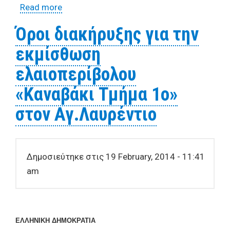
Read more
about Όροι διακήρυξης δημοπρασίας για
την εκμίσθωση του ελαιοπερίβολου
Όροι διακήρυξης για την
«Κουτράχι» της Τοπικής Κοινότητας
εκμίσθωση
Αγίου Λαυρεντίου
ελαιοπερίβολου
«Καναβάκι Τμήμα 1ο»
στον Αγ.Λαυρέντιο
Δημοσιεύτηκε στις 19 February, 2014 - 11:41
am
ΕΛΛΗΝΙΚΗ ΔΗΜΟΚΡΑΤΙΑ