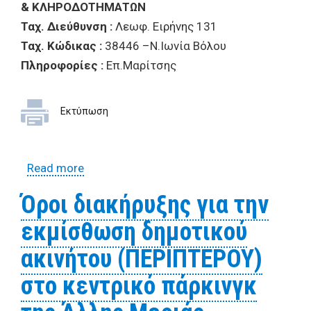
& ΚΛΗΡΟΔΟΤΗΜΑΤΩΝ
Ταχ. Διεύθυνση :
Λεωφ. Ειρήνης 131
Ταχ. Κώδικας :
38446 –Ν.Ιωνία Βόλου
Πληροφορίες :
Επ.Μαρίτσης
Εκτύπωση
Read more
about Όροι διακήρυξης για την
εκμίσθωση Δημοτικού Καταστήματος
Όροι διακήρυξης για την
στην Τοπική Κοινότητα Αγ.Λαυρεντίου ΔΕ
εκμίσθωση δημοτικού
Αρτέμιδας
ακινήτου (ΠΕΡΙΠΤΕΡΟΥ)
στο κεντρικό πάρκινγκ