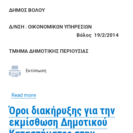
ΔΗΜΟΣ ΒΟΛΟΥ
Δ/ΝΣΗ : ΟΙΚΟΝΟΜΙΚΩΝ ΥΠΗΡΕΣΙΩΝ
Βόλος
19
/
2
/20
14
ΤΜΗΜΑ ΔΗΜΟΤΙΚΗΣ ΠΕΡΙΟΥΣΙΑΣ
Εκτύπωση
Read more
about Όροι διακήρυξης για την
εκμίσθωση ελαιοπερίβολου «Καναβάκι
Όροι διακήρυξης για την
Τμήμα 1ο» στον Αγ.Λαυρέντιο
εκμίσθωση Δημοτικού