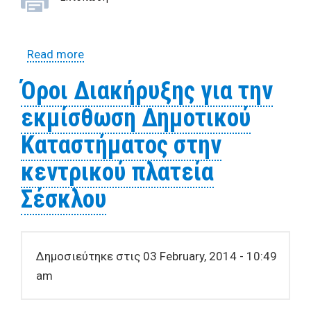
Read more
about Όροι διακήρυξης για την
εκμίσθωση Δημοτικού Καταστήματος
Όροι Διακήρυξης για την
στην Πλατεία Αγ.Λαυρεντίου
εκμίσθωση Δημοτικού
Καταστήματος στην
κεντρικού πλατεία
Σέσκλου
Δημοσιεύτηκε στις 03 February, 2014 - 10:49
am