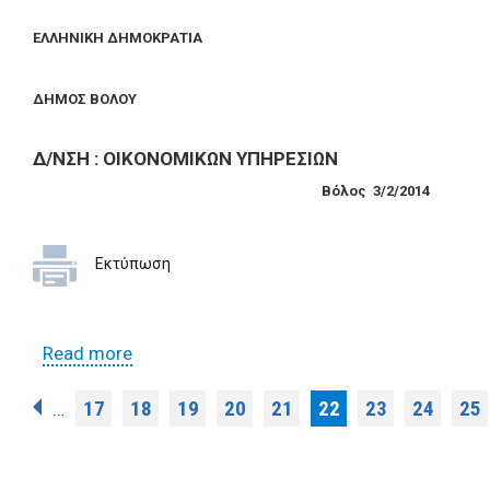
ΕΛΛΗΝΙΚΗ ΔΗΜΟΚΡΑΤΙΑ
ΔΗΜΟΣ ΒΟΛΟΥ
Δ/ΝΣΗ : ΟΙΚΟΝΟΜΙΚΩΝ ΥΠΗΡΕΣΙΩΝ
Βόλος
3
/
2
/20
14
Εκτύπωση
Read more
about Όροι Διακήρυξης για την
εκμίσθωση Δημοτικού Καταστήματος
Pages
17
18
19
20
21
22
23
24
25
…
στην κεντρικού πλατεία Σέσκλου