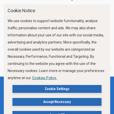
Marine Traffic
Cookie Notice
We use cookies to support website functionality, analyse
traffic, personalise content and ads. We may also share
information about your use of our site with our social media,
advertising and analytics partners. More specifically, the
overall cookies used by our website are categorized as
Necessary, Performance, Functional and Targeting. By
FOLLOW US
continuing to the website you agree with the use of the
Necessary cookies. Learn more or manage your preferences
anytime at our
Cookies Policy.
Terms of use
Privacy Policy
Cookie Settings
Cookies Policy
Accept Necessary
Δήλωση Προσβασιμότητας Ιστότοπου Δήμου Βόλου