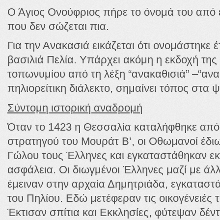
Ο Άγιος Ονούφριος πήρε το όνομά του από 
που δεν σώζεται πια.
Για την Ανακασιά εικάζεται ότι ονομάστηκε έ
βασιλιά Πελία. Υπάρχει ακόμη η εκδοχή τη
τοπωνυμίου από τη λέξη “ανακαθισιά” –“ανακ
πηλιορείτικη διάλεκτο, σημαίνει τόπος στα 
Σύντομη ιστορική αναδρομή
Όταν το 1423 η Θεσσαλία καταλήφθηκε από 
στρατηγού του Μουράτ Β’, οι Οθωμανοί έδι
Γώλου τους Έλληνες και εγκαταστάθηκαν εκ
ασφάλεια. Οι διωγμένοι Έλληνες μαζί με άλ
έμειναν στην αρχαία Δημητριάδα, εγκαταστ
του Πηλίου. Εδώ μετέφεραν τις οικογένειές τ
Έκτισαν σπίτια και Εκκλησίες, φύτεψαν δέν