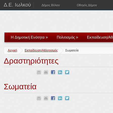
Δ.Ε. Ιωλκού
Δήμος Βόλου
Οδηγός Δήμου
H Δημοτική Ενότητα
»
Πολιτισμός
»
Εκπαίδευση/Αθ
Αρχική
Εκπαίδευση/Αθλητισμός
Σωματεία
Δραστηριότητες
Σωματεία