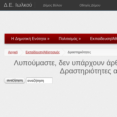
Δ.Ε. Ιωλκού
Δήμος Βόλου
Οδηγός Δήμου
H Δημοτική Ενότητα
»
Πολιτισμός
»
Εκπαίδευση/Αθ
Αρχική
Εκπαίδευση/Αθλητισμός
Δραστηριότητες
Λυπούμαστε, δεν υπάρχουν άρθ
Δραστηριότητες 