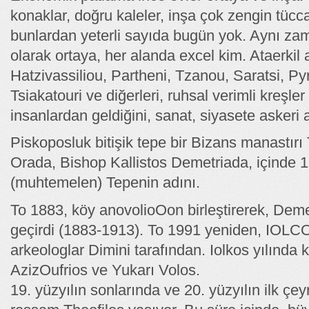
konaklar, doğru kaleler, inşa çok zengin tücca
bunlardan yeterli sayıda bugün yok. Aynı zama
olarak ortaya, her alanda excel kim. Ataerkil a
Hatzivassiliou, Partheni, Tzanou, Saratsi, Py
Tsiakatouri ve diğerleri, ruhsal verimli kreşler
insanlardan geldiğini, sanat, siyasete asker
Piskoposluk bitişik tepe bir Bizans manastırı 
Orada, Bishop Kallistos Demetriada, içinde 16
(muhtemelen) Tepenin adını.
Το 1883, köy anovolioOon birleştirerek, Deme
geçirdi (1883-1913). Το 1991 yeniden, IO
arkeologlar Dimini tarafından. Iolkos yılında 
AzizOufrios ve Yukarı Volos.
19. yüzyılın sonlarında ve 20. yüzyılın ilk çey