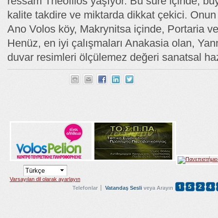
ressam Theofilos yaşıyor. Bu süre içinde, büy
kalite takdire ve miktarda dikkat çekici. Onu
Ano Volos köy, Makrynitsa içinde, Portaria ve
Henüz, en iyi çalışmaları Anakasia olan, Yan
duvar resimleri ölçülemez değeri sanatsal haz
Varsayılan dil olarak ayarlayın
Telefonlar
Vatandaş Sesli
veya Arayın