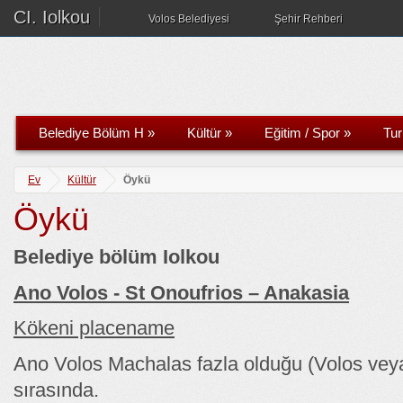
CI. Iolkou
Volos Belediyesi
Şehir Rehberi
Belediye Bölüm H
»
Kültür
»
Eğitim / Spor
»
Tu
Ev
Kültür
Öykü
Öykü
Belediye bölüm Iolkou
Ano Volos - St Onoufrios – Anakasia
Kökeni placename
Ano Volos Machalas fazla olduğu (Volos veya
sırasında.