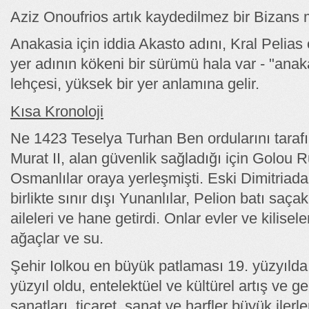
Aziz Onoufrios artık kaydedilmez bir Bizans m
Anakasia için iddia Akasto adını, Kral Pelias
yer adının kökeni bir sürümü hala var - "anaka
lehçesi, yüksek bir yer anlamına gelir.
Kısa Kronoloji
Ne 1423 Teselya Turhan Ben ordularını tarafı
Murat II, alan güvenlik sağladığı için Golou R
Osmanlılar oraya yerleşmişti. Eski Dimitriada k
birlikte sınır dışı Yunanlılar, Pelion batı saçak
aileleri ve hane getirdi. Onlar evler ve kilisele
ağaçlar ve su.
Şehir Iolkou en büyük patlaması 19. yüzyıld
yüzyıl oldu, entelektüel ve kültürel artış ve 
sanatları, ticaret, sanat ve harfler büyük ilerl