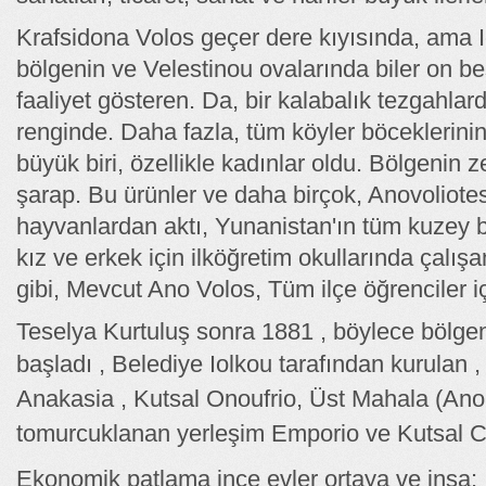
Krafsidona Volos geçer dere kıyısında, ama Io
bölgenin ve Velestinou ovalarında biler on be
faaliyet gösteren. Da, bir kalabalık tezgahla
renginde. Daha fazla, tüm köyler böceklerinin 
büyük biri, özellikle kadınlar oldu. Bölgenin ze
şarap. Bu ürünler ve daha birçok, Anovoliote
hayvanlardan aktı, Yunanistan'ın tüm kuzey b
kız ve erkek için ilköğretim okullarında çalışa
gibi, Mevcut Ano Volos, Tüm ilçe öğrenciler iç
Teselya Kurtuluş sonra 1881 , böylece bölgen
başladı , Belediye Iolkou tarafından kurulan 
Anakasia , Kutsal Onoufrio, Üst Mahala (Ano
tomurcuklanan yerleşim Emporio ve Kutsal 
Ekonomik patlama ince evler ortaya ve inşa: I