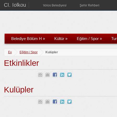
CI. Iolkou
Volos Belediyesi
Şehir Rehberi
Belediye Bölüm H
»
Kültür
»
Eğitim / Spor
»
Tu
Ev
Eğitim / Spor
Kulüpler
Etkinlikler
Kulüpler