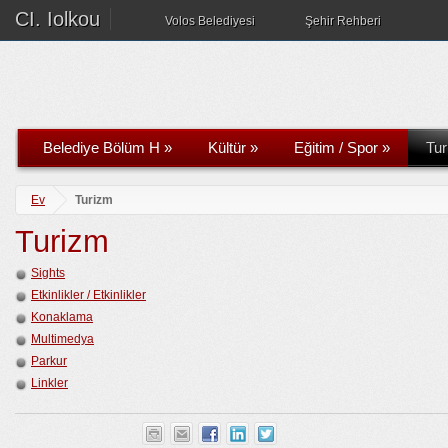
CI. Iolkou
Volos Belediyesi
Şehir Rehberi
Belediye Bölüm H
»
Kültür
»
Eğitim / Spor
»
Tu
Ev
Turizm
Turizm
Sights
Etkinlikler / Etkinlikler
Konaklama
Multimedya
Parkur
Linkler