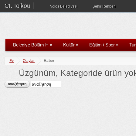
CI. Iolkou
Volos Belediyesi
Şehir Rehberi
Belediye Bölüm H
»
Kültür
»
Eğitim / Spor
»
Tu
Ev
Olaylar
Haber
Üzgünüm, Kategoride ürün yok