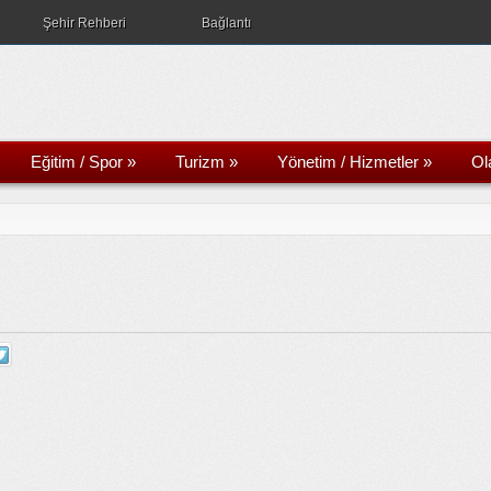
Şehir Rehberi
Bağlantı
Eğitim / Spor
»
Turizm
»
Yönetim / Hizmetler
»
Ol