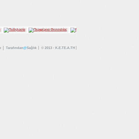
p
Tarafından
@
Sağlık
© 2013 - K.E.TE.A.TH