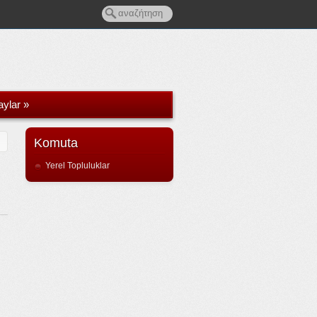
aylar
»
Komuta
Yerel Topluluklar