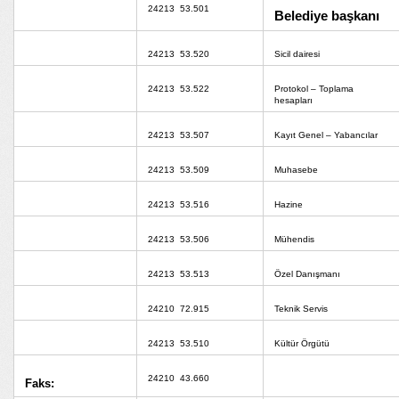
24213
53.501
Belediye başkanı
24213
53.520
Sicil dairesi
24213
53.522
Protokol – Toplama
hesapları
24213
53.507
Kayıt Genel – Yabancılar
24213
53.509
Muhasebe
24213
53.516
Hazine
24213
53.506
Mühendis
24213
53.513
Özel Danışmanı
24210
72.915
Teknik Servis
24213
53.510
Kültür Örgütü
24210
43.660
Faks: