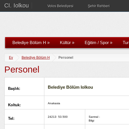
CI. Iolkou
Volos Belediyesi
Şehir Rehberi
Belediye Bölüm H
»
Kültür
»
Eğitim / Spor
»
Tu
Ev
Belediye Bölüm H
Personel
Personel
Belediye Bölüm Iolkou
Başlık:
Anakasia
Koltuk:
24213
53.500
Santral -
Tel:
Bilgi