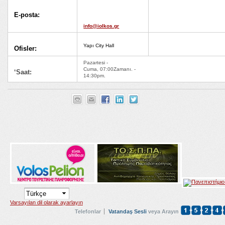
E-posta:
info@iolkos.gr
Yapı City Hall
Ofisler:
Pazartesi -
Cuma, 07:00Zamanı. -
‘Saat:
14:30pm.
Varsayılan dil olarak ayarlayın
Telefonlar
Vatandaş Sesli
veya Arayın