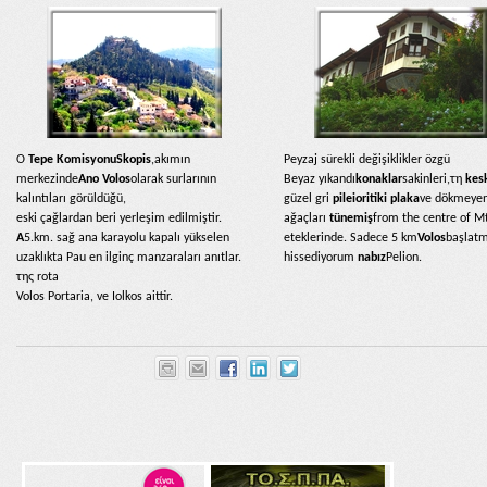
Ο
Tepe Komisyonu
Skopis
,akımın
Peyzaj sürekli değişiklikler özgü
merkezinde
Ano Volos
olarak surlarının
Beyaz yıkandı
konaklar
sakinleri,τη
kes
kalıntıları görüldüğü,
güzel gri
pileioritiki plaka
ve dökmeye
eski çağlardan beri yerleşim edilmiştir.
ağaçları
tünemiş
from the centre of M
A
5.km. sağ ana karayolu kapalı yükselen
eteklerinde. Sadece 5 km
Volos
başlatm
uzaklıkta Pau en ilginç manzaraları anıtlar.
hissediyorum
nabız
Pelion.
της
rota
Volos Portaria, ve Iolkos aittir.