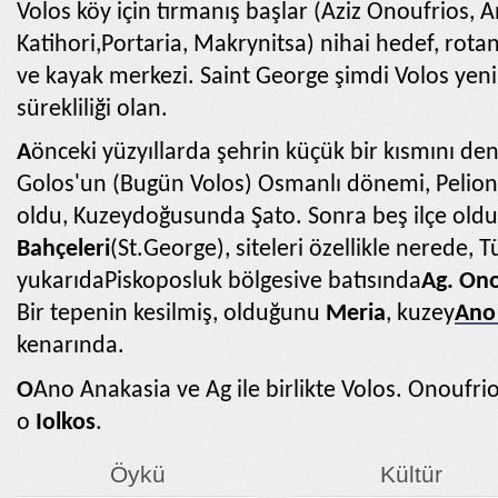
Volos köy için tırmanış başlar (Aziz Onoufrios, A
Katihori,Portaria, Makrynitsa) nihai hedef, rot
ve kayak merkezi. Saint George şimdi Volos yen
sürekliliği olan.
A
önceki yüzyıllarda şehrin küçük bir kısmını den
Golos'un (Bugün Volos) Osmanlı dönemi, Pelion
oldu, Kuzeydoğusunda Şato. Sonra beş ilçe oldu
Bahçeleri
(St.George), siteleri özellikle nerede, 
yukarıda
Piskoposluk bölgesi
ve batısında
Ag. Ono
Bir tepenin kesilmiş, olduğunu
Meria
, kuzey
Ano
kenarında.
Ο
Ano Anakasia ve Ag ile birlikte Volos. Onoufri
o
Iolkos
.
Öykü
Kültür