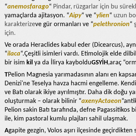
“
anemosfarago
“
Pindar, rüzgarlar için bu sürek
yamaçlarda ajitasyon. “
Aipy
“
ve “
ylien
“
uzun bo
karakterize
ve gür ormanları ve “
pelethronion
“
için.
Ve orada Heraclides kabul eder (Dicearcus),
ayn
“
ilaca
“.Çeşitli isimleri vardı. Etimolojik elde di
bir isim
kil
ya da İlirya kayboldu
GSYİH
,araç “or
T
Pelion Magnesia yarımadasının alanı en kapsar,
Denizi'ne Teselya havza hacmi engelleme. Kend
ve Batı olarak ikiye ayrılmıştır. Daha dik doğu ya
oluşturmak – olarak bilinir “
axeny
Actaeon
“anti
Pelion sakin Batı tarafında, defne Pagassitikos b
ile, kim pastoral kumlu plajları sahil ulaşmak.
A
gapite gezgin, Volos aşırı ilçesinde geçirdikten