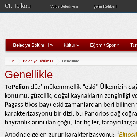
CI. Iolkou
Volos Belediyesi
Şehir Rehberi
Belediye Bölüm H
»
Kültür
»
Eğitim / Spor
»
Tu
Ev
Belediye Bölüm H
Genellikle
Genellikle
T
ο
Pelion
düz’ mükemmellik “eski” Ülkemizin dağ
konumu, güzellik, doğal kaynakların zenginliği
Pagassitikos bay) eski zamanlardan beri bilinen 
karakterizasyonu bir dizi, bu Panorios dağ coğraf
hayranlıklarını ilan çoğu, Tarihçiler, tarayıcılar,ş
A
πό
önde gelen gurur karakterizasyonu: “
Einosi