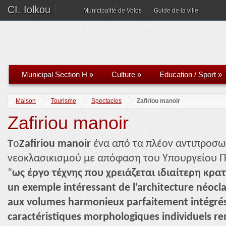
CI. Iolkou
Municipalité de Volos
Guide de la ville
Municipal Section H
»
Culture
»
Education / Sport
»
Maison
Tourisme
Spectacles
Zafiriou manoir
Zafiriou manoir
T
o
Zafiriou manoir
ένα από τα πλέον αντιπροσω
νεοκλασικισμού με απόφαση του Υπουργείου Πο
“
ως έργο τέχνης που χρειάζεται ιδιαίτερη κρα
un exemple intéressant de l'architecture néoclas
aux volumes harmonieux parfaitement intégrés
caractéristiques morphologiques individuels re