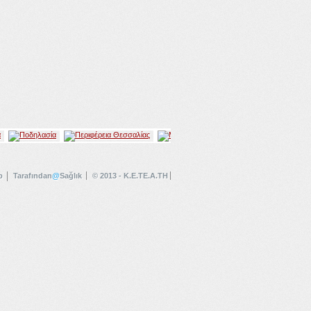
p
Tarafından
@
Sağlık
© 2013 - K.E.TE.A.TH