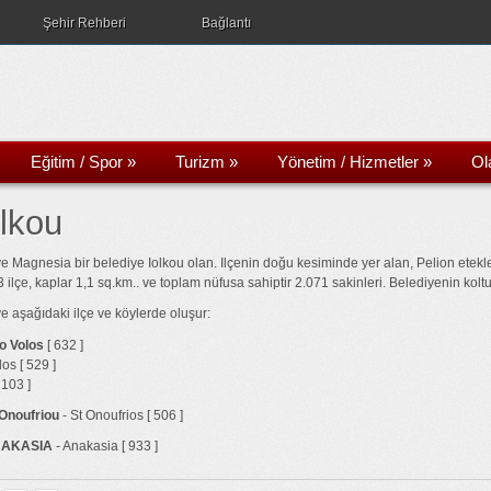
Şehir Rehberi
Bağlantı
Eğitim / Spor
»
Turizm
»
Yönetim / Hizmetler
»
Ol
lkou
e Magnesia bir belediye Iolkou olan. Ilçenin doğu kesiminde yer alan, Pelion etekl
3 ilçe, kaplar 1,1 sq.km.. ve toplam nüfusa sahiptir 2.071 sakinleri. Belediyenin kolt
e aşağıdaki ilçe ve köylerde oluşur:
o Volos
[ 632 ]
os [ 529 ]
 103 ]
 Onoufriou
- St Onoufrios [ 506 ]
NAKASIA
- Anakasia [ 933 ]