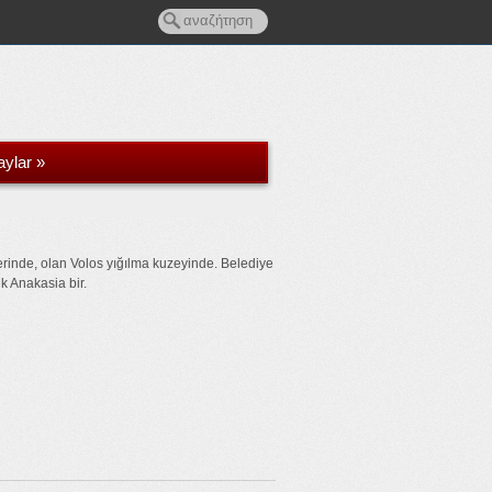
aylar
»
erinde, olan Volos yığılma kuzeyinde. Belediye
uk Anakasia bir.