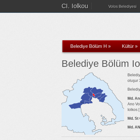
CI. Iolkou
Volos Belediyesi
Belediye Bölüm H
»
Kültür
»
Belediye Bölüm Io
Belediy
oluşur 
Belediy
Md. An
Ano Vol
Iolkos [
Md. St
Md. A