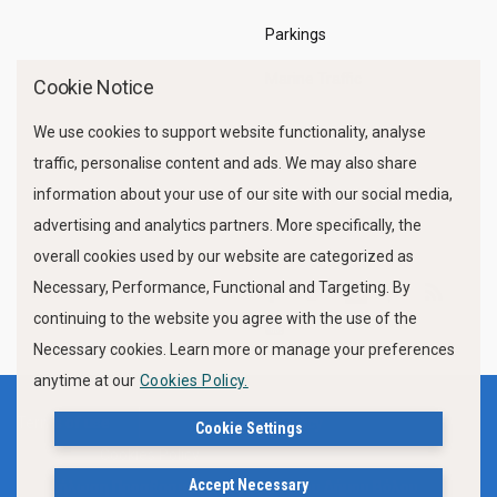
Parkings
Marine Traffic
Cookie Notice
We use cookies to support website functionality, analyse
traffic, personalise content and ads. We may also share
information about your use of our site with our social media,
advertising and analytics partners. More specifically, the
overall cookies used by our website are categorized as
Necessary, Performance, Functional and Targeting. By
FOLLOW US
continuing to the website you agree with the use of the
Necessary cookies. Learn more or manage your preferences
anytime at our
Cookies Policy.
Terms of use
Privacy Policy
Cookie Settings
Cookies Policy
Accept Necessary
Δήλωση Προσβασιμότητας Ιστότοπου Δήμου Βόλου