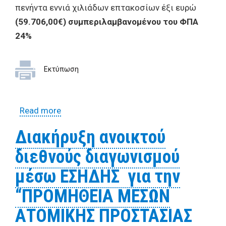
πενήντα εννιά χιλιάδων επτακοσίων έξι ευρώ
(59.706,00€) συμπεριλαμβανομένου του ΦΠΑ
24%
Εκτύπωση
Read more
about Προκήρυξη ανοικτού δημόσιου
ηλεκτρονικού διαγωνισμού για την
Διακήρυξη ανοικτού
«Προμήθεια υλικών σήμανσης οδών για
διεθνούς διαγωνισμού
τις ανάγκες της Διεύθυνσης Βιώσιμης
Κινητικότητας»
μέσω ΕΣΗΔΗΣ για την
“ΠΡΟΜΗΘΕΙΑ ΜΕΣΩΝ
ΑΤΟΜΙΚΗΣ ΠΡΟΣΤΑΣΙΑΣ