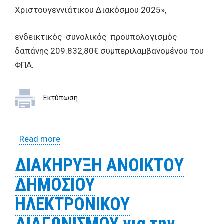
Χριστουγεννιάτικου Διακόσμου 2025»,
ενδεικτικός συνολικός προϋπολογισμός
δαπάνης 209.832,80€ συμπεριλαμβανομένου του
ΦΠΑ.
Εκτύπωση
Read more
about Προκήρυξη ανοικτού δημόσιου
ηλεκτρονικού διαγωνισμού για την
ΔΙΑΚΗΡYΞΗ ΑΝΟΙΚTΟY
«Προμήθεια Χριστουγεννιάτικου
ΔΗΜΟΣΙΟΥ
Διακόσμου 2025»
ΗΛΕΚΤΡΟΝΙΚΟΥ