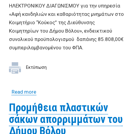
ΗΛΕΚΤΡΟΝΙΚΟΥ ΔΙΑΓΩΝΙΣΜΟΥ για την υπηρεσία
«Αφή κανδηλιών και καθαριότητας μνημάτων στο
Κοιμητήριο “Κούκος” της Διεύθυνσης
Κοιμητηρίων του Δήμου Βόλου», ενδεικτικού
συνολικού προϋπολογισμού δαπάνης 85.808,00€
συμπεριλαμβανομένου του ΦΠΑ.
Εκτύπωση
Read more
about ΔΙΑΚΗΡYΞΗ ΑΝΟΙΚTΟY ΔΗΜΟΣΙΟΥ
ΗΛΕΚΤΡΟΝΙΚΟΥ ΔΙΑΓΩΝΙΣΜΟΥ για την
Προμήθεια πλαστικών
υπηρεσία «Αφή κανδηλιών και
σάκων απορριμμάτων του
καθαριότητας μνημάτων στο Κοιμητήριο
“Κούκος” της Διεύθυνσης Κοιμητηρίων
Δήμου Βόλου
του Δήμου Βόλου»