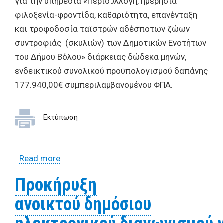
για την υπηρεσία «Περισυλλογή, ημερήσια
φιλοξενία-φροντίδα, καθαριότητα, επανένταξη
και τροφοδοσία ταϊστρών αδέσποτων ζώων
συντροφιάς (σκυλιών) των Δημοτικών Ενοτήτων
του Δήμου Βόλου» διάρκειας δώδεκα μηνών,
ενδεικτικού συνολικού προϋπολογισμού δαπάνης
177.940,00€ συμπεριλαμβανομένου ΦΠΑ.
Εκτύπωση
Read more
about Προκήρυξη δημόσιου ηλεκτρονικού
διαγωνισμού για την υπηρεσία
Προκήρυξη
«Περισυλλογή, ημερήσια φιλοξενία-
ανοικτού δημόσιου
φροντίδα, καθαριότητα, επανένταξη και
τροφοδοσία ταϊστρών αδέσποτων ζώων