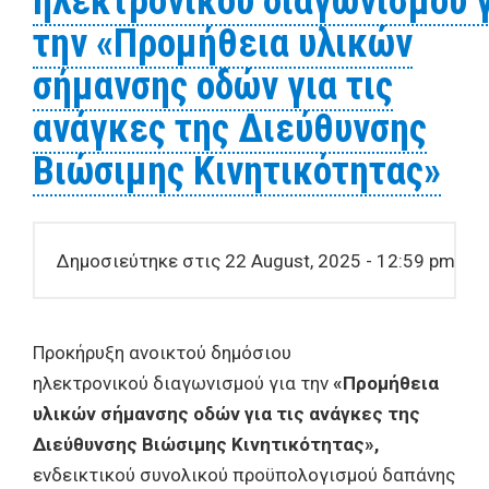
ηλεκτρονικού διαγωνισμού 
συντροφιάς (σκυλιών) των Δημοτικών
την «Προμήθεια υλικών
Ενοτήτων του Δήμου Βόλου» διάρκειας
δώδεκα μηνών
σήμανσης οδών για τις
ανάγκες της Διεύθυνσης
Βιώσιμης Κινητικότητας»
Δημοσιεύτηκε στις 22 August, 2025 - 12:59 pm
Προκήρυξη ανοικτού δημόσιου
ηλεκτρονικού διαγωνισμού για την
«Προμήθεια
υλικών σήμανσης οδών για τις ανάγκες της
Διεύθυνσης Βιώσιμης Κινητικότητας»,
ενδεικτικού συνολικού προϋπολογισμού δαπάνης