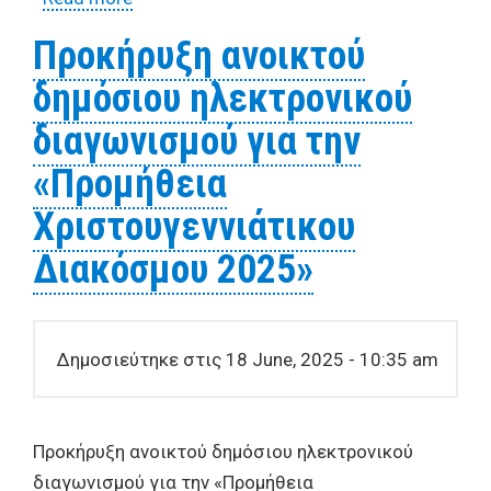
ηλεκτρονικού διαγωνισμού για την
Προκήρυξη ανοικτού
υπηρεσία «Εργασίες ταφών-εκταφών στα
δημόσιου ηλεκτρονικού
Κοιμητήρια της Διεύθυνσης Κοιμητηρίων
και των Περιφερειακών Κοιμητηρίων των
διαγωνισμού για την
Δ.Ε. του Δήμου Βόλου»
«Προμήθεια
Χριστουγεννιάτικου
Διακόσμου 2025»
Δημοσιεύτηκε στις 18 June, 2025 - 10:35 am
Προκήρυξη ανοικτού δημόσιου ηλεκτρονικού
διαγωνισμού για την «Προμήθεια