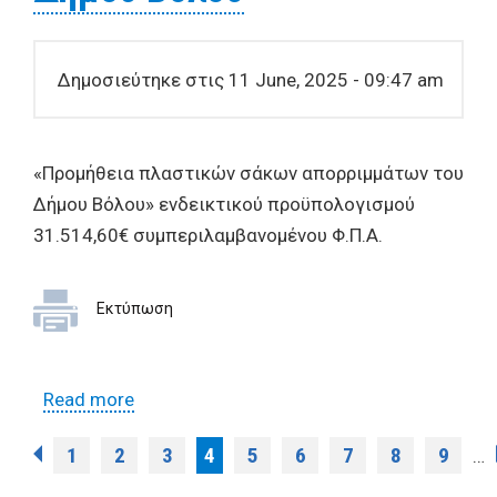
Δημοσιεύτηκε στις 11 June, 2025 - 09:47 am
«Προμήθεια πλαστικών σάκων απορριμμάτων του
Δήμου Βόλου» ενδεικτικού προϋπολογισμού
31.514,60€ συμπεριλαμβανομένου Φ.Π.Α.
Εκτύπωση
Read more
about Προμήθεια πλαστικών σάκων
απορριμμάτων του Δήμου Βόλου
Pages
1
2
3
4
5
6
7
8
9
…