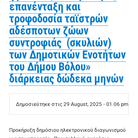
επανένταξη και
τροφοδοσία ταϊστρών
αδέσποτων ζώων
συντροφιάς (σκυλιών)
των Δημοτικών Ενοτήτων
του Δήμου Βόλου»
διάρκειας δώδεκα μηνών
Δημοσιεύτηκε στις 29 August, 2025 - 01:06 pm
Προκήρυξη δημόσιου ηλεκτρονικού διαγωνισμού