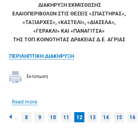
ΔΙΑΚΗΡΥΞΗ ΕΚΜΙΣΘΩΣΗΣ
ΕΛΑΙΟΠΕΡΙΒΟΛΩΝ ΣΤΙΣ ΘΕΣΕΙΣ «ΣΠΑΣΤΗΡΑΣ»,
«ΤΑΞΙΑΡΧΕΣ», «ΚΑΣΤΕΛΙ», «ΔΙΑΣΕΛΑ»,
«ΓΕΡΑΚΛΙ» ΚΑΙ «ΠΑΝΑΓΙΤΣΑ»
ΤΗΣ ΤΟΠ.ΚΟΙΝΟΤΗΤΑΣ ΔΡΑΚΕΙΑΣ Δ.Ε. ΑΓΡΙΑΣ
ΠΕΡΙΛΗΠΤΙΚΗ ΔΙΑΚΗΡΥΞΗ
Εκτύπωση
Read more
about Δημόσιος Πλειοδοτικός
Διαγωνισμός για την εκμίσθωση
Pages
8
9
10
11
12
13
14
15
16
…
δημοτικών ελαιοπεριβόλων που
βρίσκονται στην Τοπική Κοινότητα
Δράκειας της Δ.Ε. Αγριάς