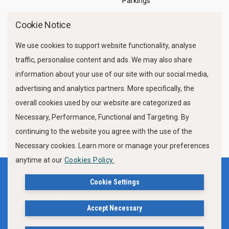
Parkings
Marine Traffic
Cookie Notice
We use cookies to support website functionality, analyse
traffic, personalise content and ads. We may also share
information about your use of our site with our social media,
advertising and analytics partners. More specifically, the
overall cookies used by our website are categorized as
Necessary, Performance, Functional and Targeting. By
FOLLOW US
continuing to the website you agree with the use of the
Necessary cookies. Learn more or manage your preferences
anytime at our
Cookies Policy.
Terms of use
Privacy Policy
Cookie Settings
Cookies Policy
Accept Necessary
Δήλωση Προσβασιμότητας Ιστότοπου Δήμου Βόλου