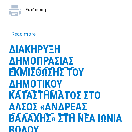
Εκτύπωση
Read more
about Διακήρυξη για την εκμίσθωση
δημοτικής έκτασης στη θέση «Σωρός»
ΔΙΑΚΗΡΥΞΗ
Νέων Παγασών Βόλου
ΔΗΜΟΠΡΑΣΙΑΣ
ΕΚΜΙΣΘΩΣΗΣ ΤΟΥ
ΔΗΜΟΤΙΚΟΥ
ΚΑΤΑΣΤΗΜΑΤΟΣ ΣΤΟ
ΑΛΣΟΣ «ΑΝΔΡΕΑΣ
ΒΑΛΑΧΗΣ» ΣΤΗ ΝΕΑ ΙΩΝΙΑ
ΒΟΛΟΥ