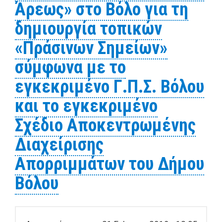
Άρεως» στο Βόλο για τη
δημιουργία τοπικών
«Πράσινων Σημείων»
σύμφωνα με το
εγκεκριμένο Γ.Π.Σ. Βόλου
και το εγκεκριμένο
Σχέδιο Αποκεντρωμένης
Διαχείρισης
Απορριμμάτων του Δήμου
Βόλου