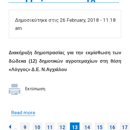
Δημοσιεύτηκε στις 26 February, 2018 - 11:18
am
Διακήρυξη δημοπρασίας για την εκμίσθωση των
δώδεκα (12)
δημοτικών αγροτεμαχίων στη θέση
«Λόγγος» Δ.Ε. Ν.Αγχιάλου
Εκτύπωση
Read more
about Διακήρυξη δημοπρασίας για την
εκμίσθωση των δώδεκα (12) δημοτικών
Pages
9
10
11
12
13
14
15
16
17
…
αγροτεμαχίων στη θέση «Λόγγος» Δ.Ε.