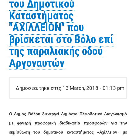
του Δημοτικού
Ιωνία
Καταστήματος
"ΑΧΙΛΛΕΙΟΝ" που
βρίσκεται στο Βόλο επί
της παραλιακής οδού
Αργοναυτών
Δημοσιεύτηκε στις 13 March, 2018 - 01:13 pm
Ο Δήμος Βόλου διενεργεί Δημόσιο Πλειοδοτικό Διαγωνισμό
με φανερή προφορική διαδικασία προσφορών για την
εκμίσθωση του δημοτικού καταστήματος «Αχίλλειον» με