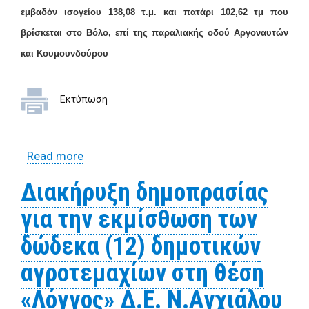
εμβαδόν ισογείου 138,08 τ.μ. και πατάρι 102,62 τμ που
βρίσκεται στο Βόλο, επί της παραλιακής οδού Αργοναυτών
και Κουμουνδούρου
Εκτύπωση
Read more
about Διακήρυξη εκμίσθωσης του
Δημοτικού Καταστήματος "ΑΧΙΛΛΕΙΟΝ"
Διακήρυξη δημοπρασίας
που βρίσκεται στο Βόλο επί της
για την εκμίσθωση των
παραλιακής οδού Αργοναυτών
δώδεκα (12) δημοτικών
αγροτεμαχίων στη θέση
«Λόγγος» Δ.Ε. Ν.Αγχιάλου