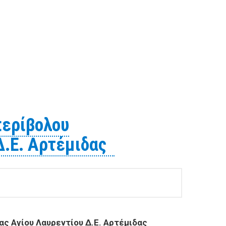
νίτσας ​
περίβολου
 Δ.Ε. Αρτέμιδας
ας Αγίου Λαυρεντίου Δ.Ε. Αρτέμιδας