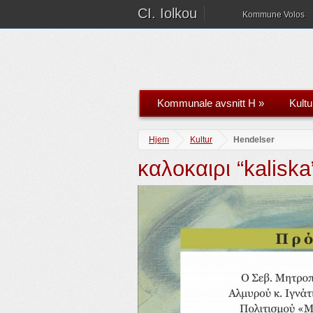
CI. Iolkou
Kommune Volos
Kommunale avsnitt H
»
Kultu
Hjem
Kultur
Hendelser
καλοκαιρι “kalisk