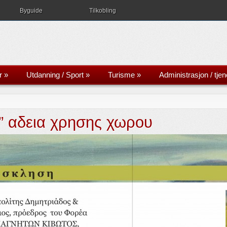
Byguide
Tilkobling
r
»
Utdanning / Sport
»
Turisme
»
Administrasjon / tjen
a” αδεια χρησης χωρου