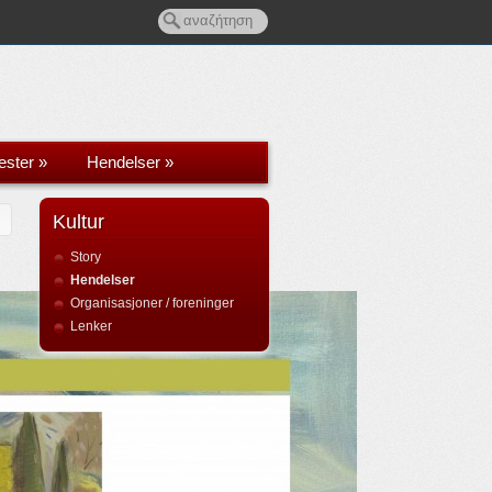
ester
»
Hendelser
»
Kultur
Story
Hendelser
Organisasjoner / foreninger
Lenker