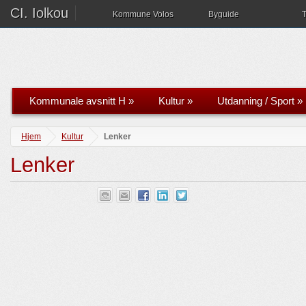
CI. Iolkou
Kommune Volos
Byguide
T
Kommunale avsnitt H
»
Kultur
»
Utdanning / Sport
»
Hjem
Kultur
Lenker
Lenker