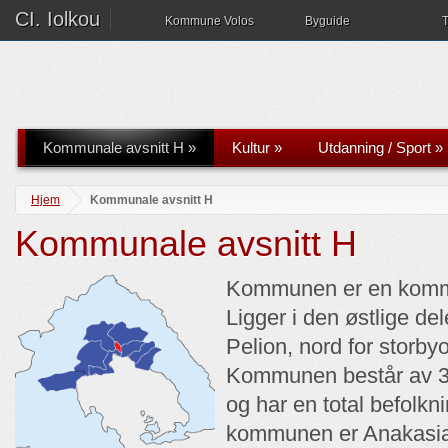
CI. Iolkou
Kommune Volos
Byguide
T
Kommunale avsnitt H
»
Kultur
»
Utdanning / Sport
»
Hjem
Kommunale avsnitt H
Kommunale avsnitt H
Kommunen er en kommu
Ligger i den østlige del
Pelion, nord for storb
Kommunen består av 3 d
og har en total befolkn
kommunen er Anakasia