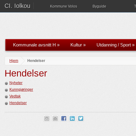
CI. Iolkou
Kommune Volos
Byguide
T
Kommunale avsnitt H
»
Kultur
»
Utdanning / Sport
»
Hjem
Hendelser
Hendelser
Nyheter
Kunngjøringer
Vedtak
Hendelser