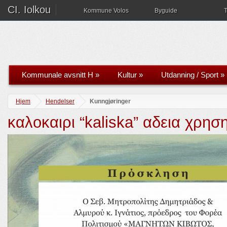
CI. Iolkou
Kommune Volos
Byguide
T
Kommunale avsnitt H
»
Kultur
»
Utdanning / Sport
»
Hjem
Hendelser
Kunngjøringer
καλοκαιρι “kaliska” αδεια χρη