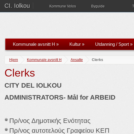
CI. Iolkou
Kommune Volos
Byguide
T
Kommunale avsnitt H
»
Kultur
»
Utdanning / Sport
»
Hjem
Kommunale avsnitt H
Ansatte
Clerks
Clerks
CITY DEL IOLKOU
ADMINISTRATORS- Mål for ARBEID
Πρ/νος Δημοτικής Ενότητας
Πρ/νος αυτοτελούς Γραφείου ΚΕΠ