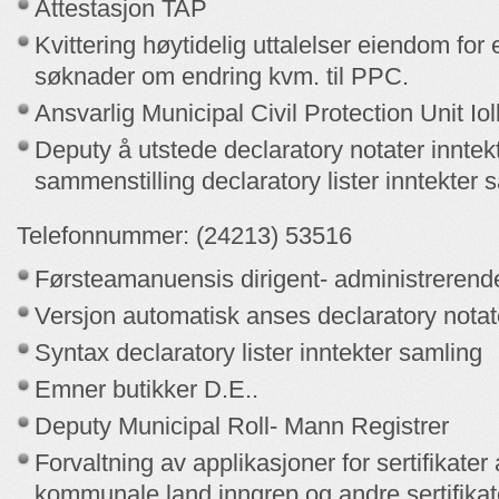
Attestasjon TAP
Kvittering høytidelig uttalelser eiendom for e
søknader om endring kvm. til PPC.
Ansvarlig Municipal Civil Protection Unit Io
Deputy å utstede declaratory notater inntek
sammenstilling declaratory lister inntekter 
Telefonnummer: (24213) 53516
Førsteamanuensis dirigent- administreren
Versjon automatisk anses declaratory notat
Syntax declaratory lister inntekter samling
Emner butikker D.E..
Deputy Municipal Roll- Mann Registrer
Forvaltning av applikasjoner for sertifikater
kommunale land inngrep og andre sertifikater