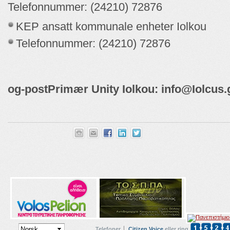
Telefonnummer: (24210) 72876
KEP ansatt kommunale enheter Iolkou
Telefonnummer: (24210) 72876
og
-
post
Primær Unity Iolkou:
info
@
Iolcus
.
Telefoner
Citizen Voice
eller ring