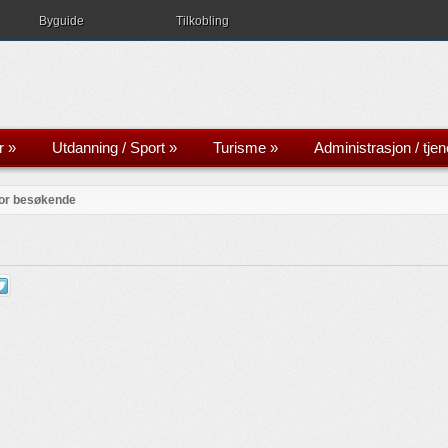
Byguide
Tilkobling
r
»
Utdanning / Sport
»
Turisme
»
Administrasjon / tjen
or besøkende