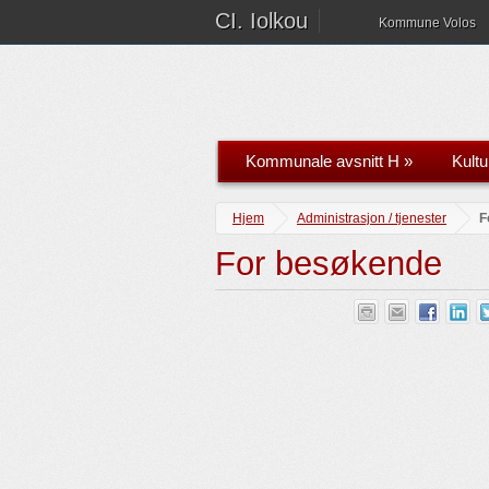
CI. Iolkou
Kommune Volos
Kommunale avsnitt H
»
Kultu
Hjem
Administrasjon / tjenester
F
For besøkende