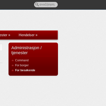
ester
»
Hendelser
»
Administrasjon /
tjenester
Command
For borger
For besøkende