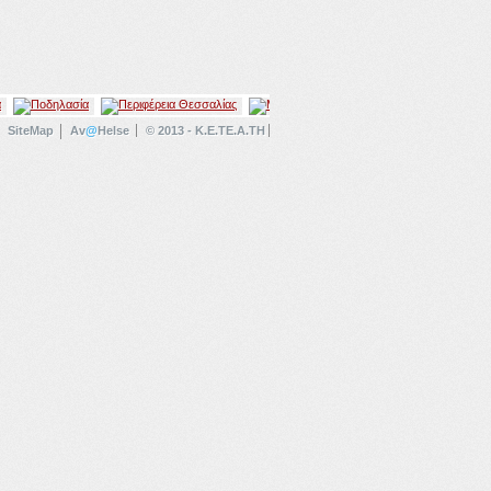
SiteMap
Av
@
Helse
© 2013 - K.E.TE.A.TH